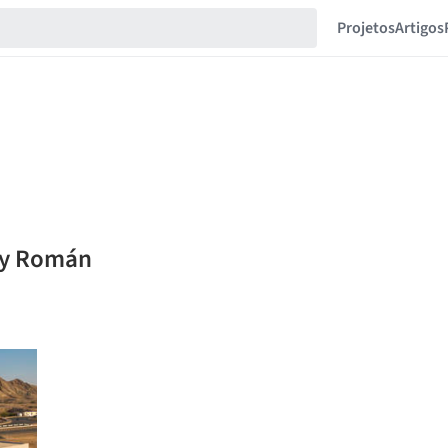
Projetos
Artigos
iry Román