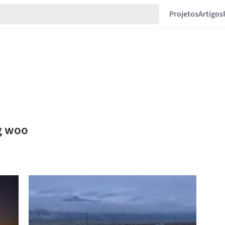
Projetos
Artigos
g woo