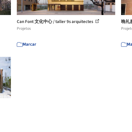
Can Font 文化中心 / taller 9s arquitectes
晚礼服 
Projetos
Projet
Marcar
Ma