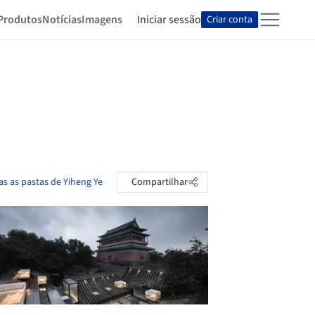
Produtos
Notícias
Imagens
Iniciar sessão
Criar conta
as as pastas de Yiheng Ye
Compartilhar