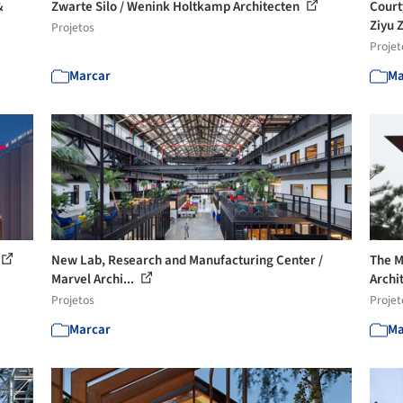
&
Zwarte Silo / Wenink Holtkamp Architecten
Court
Ziyu 
Projetos
Projet
Marcar
Ma
New Lab, Research and Manufacturing Center /
The M
Marvel Archi...
Archi
Projetos
Projet
Marcar
Ma