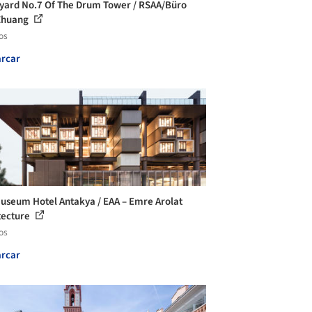
yard No.7 Of The Drum Tower / RSAA/Büro
Zhuang
os
rcar
useum Hotel Antakya / EAA – Emre Arolat
tecture
os
rcar