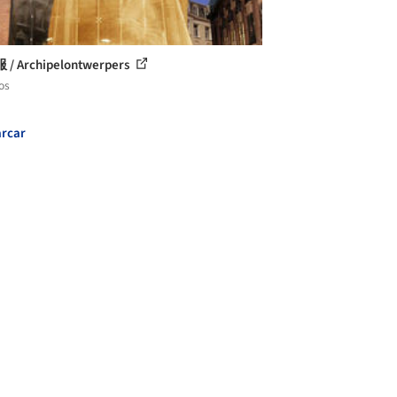
/ Archipelontwerpers
os
rcar