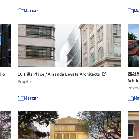
Marcar
Ma
dio
10 Hills Place / Amanda Levete Architects
四处皆
Arhit
Projetos
Projet
Marcar
Ma