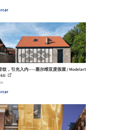
rcar
纹，引光入内——塞尔维亚度假屋 / Modelart
ekti
os
rcar