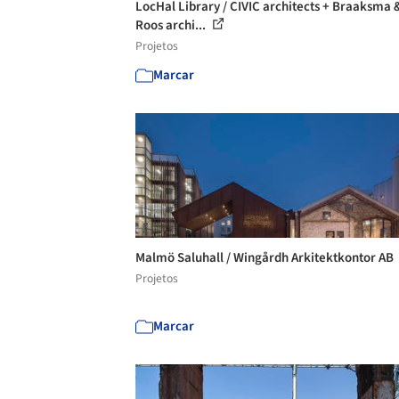
LocHal Library / CIVIC architects + Braaksma 
Roos archi...
Projetos
Marcar
Malmö Saluhall / Wingårdh Arkitektkontor AB
Projetos
Marcar