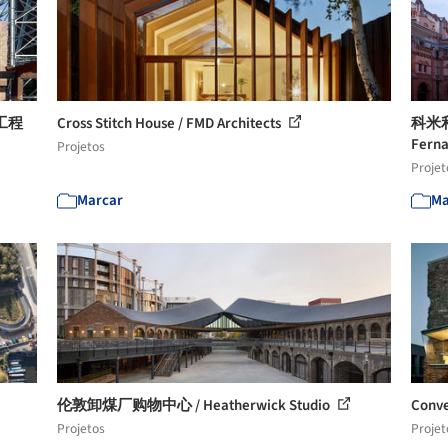
工程
Cross Stitch House / FMD Architects
科米
Ferna
Projetos
Projet
Marcar
Ma
伦敦卸煤厂购物中心 / Heatherwick Studio
Conve
Projetos
Projet