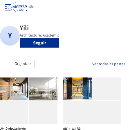
Iniciar sessão
Seguir
Organizar
Ver todas as pastas
住宅案例收集
啊！别哭