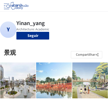
Iniciar sessão
Seguir
景观
Compartilhar