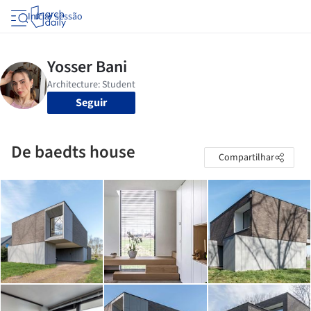
Iniciar sessão
Seguir
De baedts house
Compartilhar