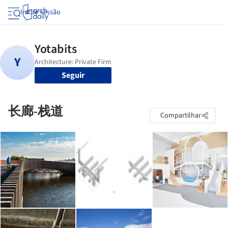
Iniciar sessão
Seguir
长廊-栈道
Compartilhar