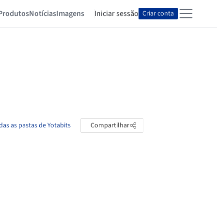
Produtos
Notícias
Imagens
Iniciar sessão
Criar conta
das as pastas de Yotabits
Compartilhar