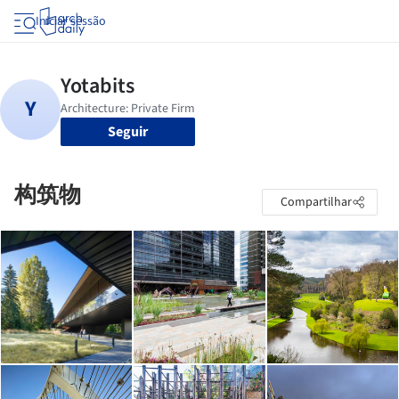
Iniciar sessão
Seguir
构筑物
Compartilhar