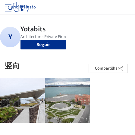
Iniciar sessão
Seguir
竖向
Compartilhar