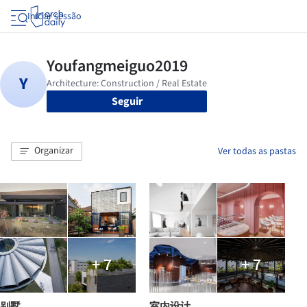
Iniciar sessão
Seguir
Organizar
Ver todas as pastas
+ 7
+ 7
别墅
室内设计