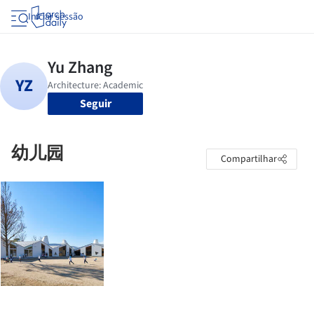
Iniciar sessão
Seguir
幼儿园
Compartilhar