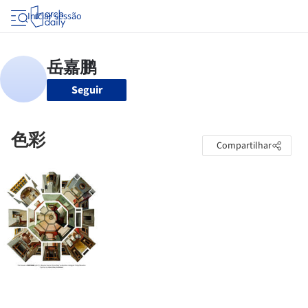
Iniciar sessão
Seguir
色彩
Compartilhar