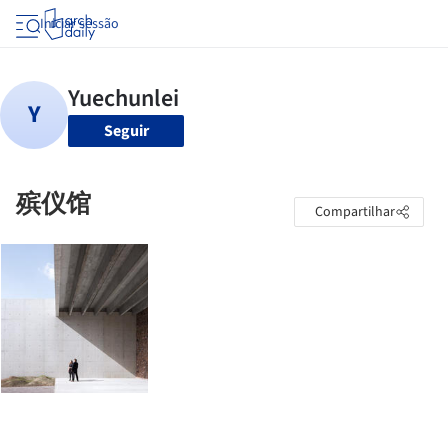
Iniciar sessão
Seguir
殡仪馆
Compartilhar