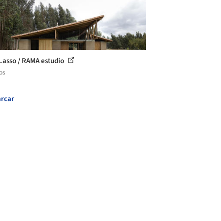
Lasso / RAMA estudio
os
rcar