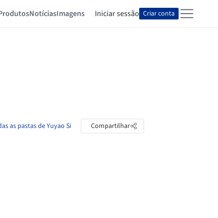
Produtos
Notícias
Imagens
Iniciar sessão
Criar conta
das as pastas de Yuyao Si
Compartilhar