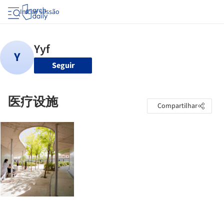
Iniciar sessão
Seguir
医疗设施
Compartilhar