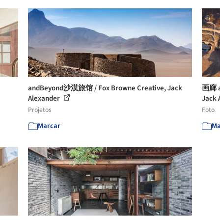
andBeyond沙漠旅馆 / Fox Browne Creative, Jack
画廊 a
Alexander
Jack 
Projetos
Foto
Marcar
Ma