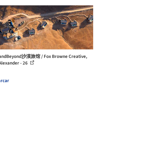
ndBeyond沙漠旅馆 / Fox Browne Creative,
Alexander - 26
rcar