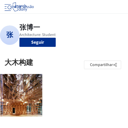
Iniciar sessão
Seguir
大木构建
Compartilhar