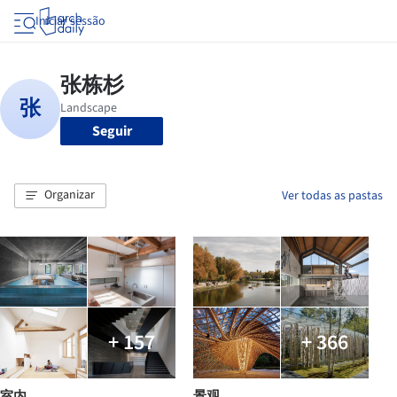
Iniciar sessão
Seguir
Organizar
Ver todas as pastas
+ 157
+ 366
室内
景观