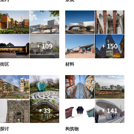
+ 109
+ 150
街区
材料
+ 33
+ 141
探讨
构筑物