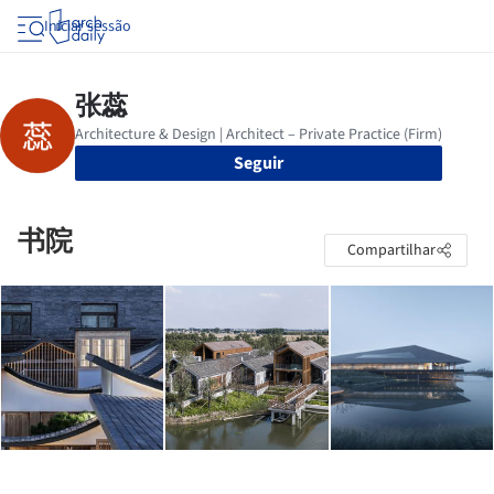
Iniciar sessão
Seguir
书院
Compartilhar