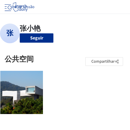
Iniciar sessão
Seguir
公共空间
Compartilhar