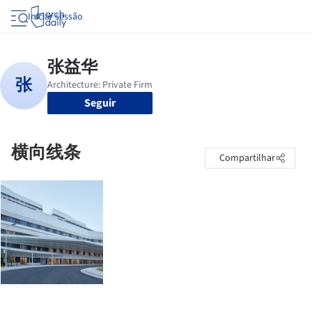
Iniciar sessão
Seguir
横向线条
Compartilhar