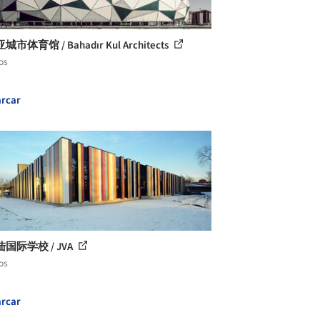
市体育馆 / Bahadır Kul Architects
os
rcar
国际学校 / JVA
os
rcar