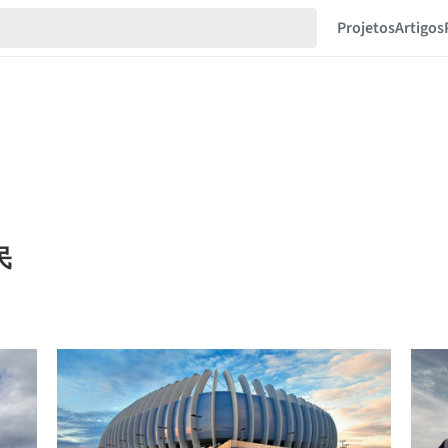
Projetos
Artigos
贻民