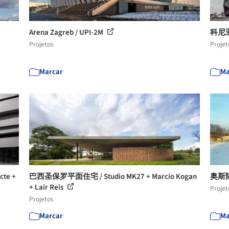
Arena Zagreb / UPI-2M
科尼亚城
Projetos
Projet
Marcar
Ma
te +
巴西圣保罗平面住宅 / Studio MK27 + Marcio Kogan
奥斯陆
+ Lair Reis
Projet
Projetos
Marcar
Ma