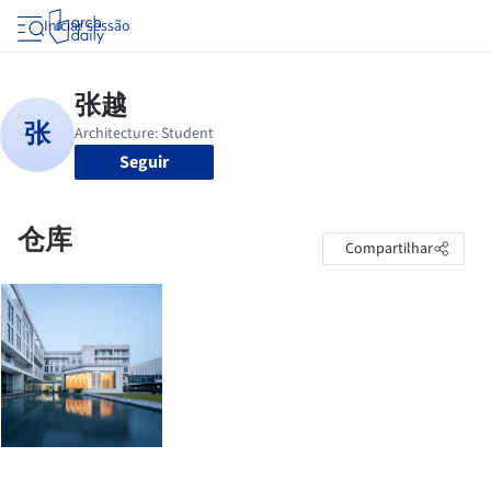
Iniciar sessão
Seguir
仓库
Compartilhar