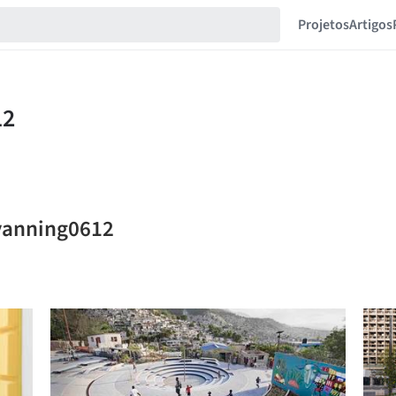
Projetos
Artigos
oyanning0612