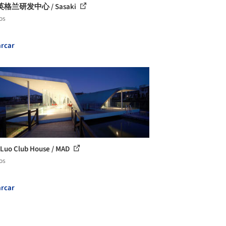
格兰研发中心 / Sasaki
os
rcar
Luo Club House / MAD
os
rcar