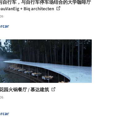
与自行车，与自行车停车场结合的大学咖啡厅
eauVanEig + Biq architecten
os
rcar
花园火锅餐厅 / 慕达建筑
os
rcar