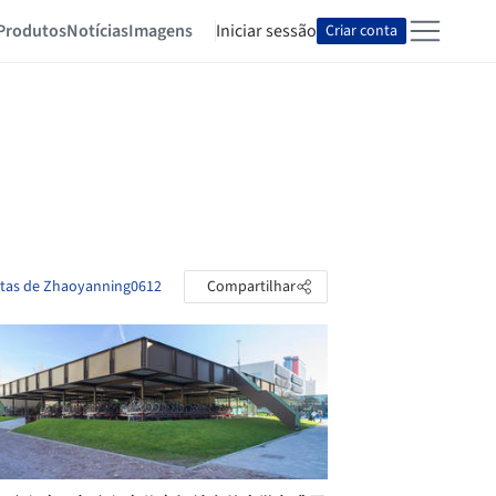
Produtos
Notícias
Imagens
Iniciar sessão
Criar conta
stas de Zhaoyanning0612
Compartilhar