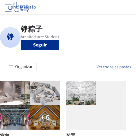
Iniciar sessão
Seguir
Organizar
Ver todas as pastas
+ 6
室内
装置