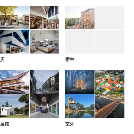
+ 7
店
宿舍
+ 3
展馆
室外