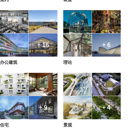
+ 16
+ 6
办公建筑
理论
+ 9
+ 4
住宅
景观