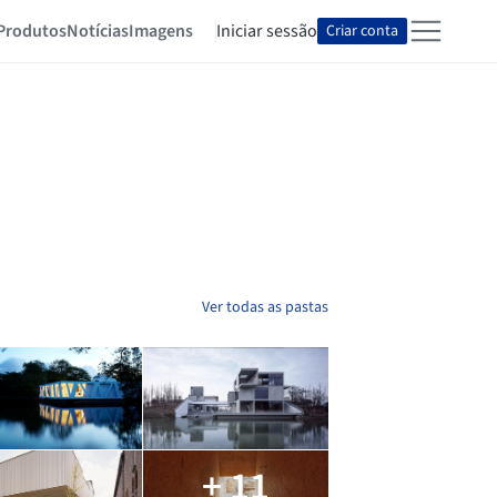
Produtos
Notícias
Imagens
Iniciar sessão
Criar conta
Ver todas as pastas
+ 11