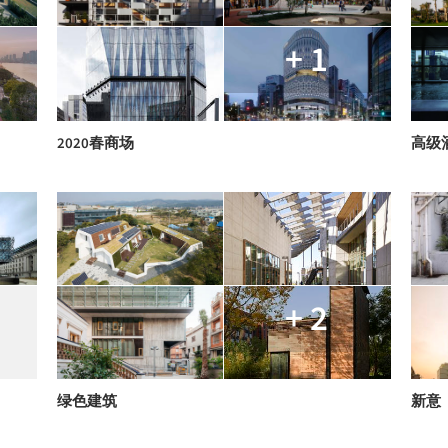
+ 1
2020春商场
高级酒
+ 2
绿色建筑
新意