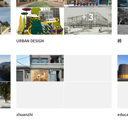
+ 3
URBAN DESIGN
砖
zhuanzhi
educa