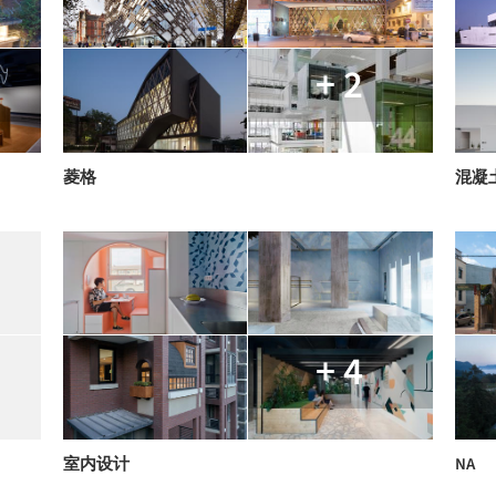
+ 2
菱格
混凝
+ 4
室内设计
NA