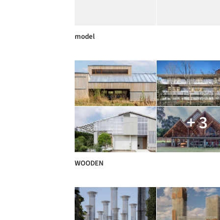
model
+ 3
WOODEN