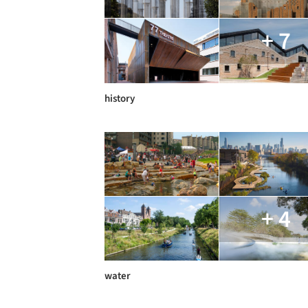
+ 7
history
+ 4
water