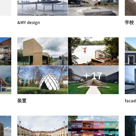
&MY design
学校
+ 17
装置
facad