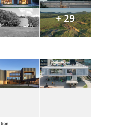
+ 29
tion