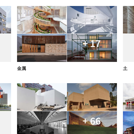
+ 17
金属
土
+ 66