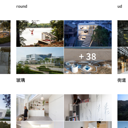
round
ud
+ 38
玻璃
街道