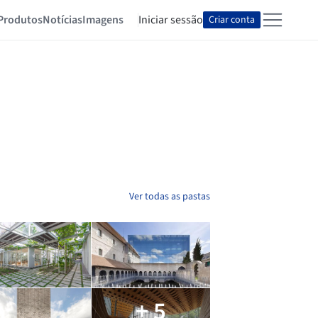
Produtos
Notícias
Imagens
Iniciar sessão
Criar conta
Ver todas as pastas
+ 5