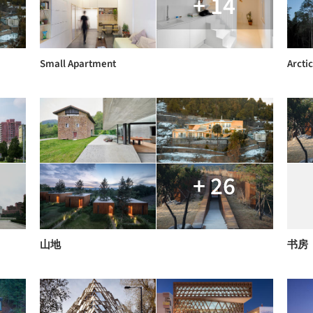
+ 14
Small Apartment
Arctic
+ 26
山地
书房