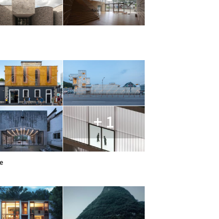
+ 1
e