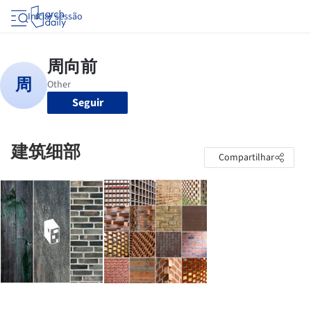
Iniciar sessão
Seguir
建筑细部
Compartilhar