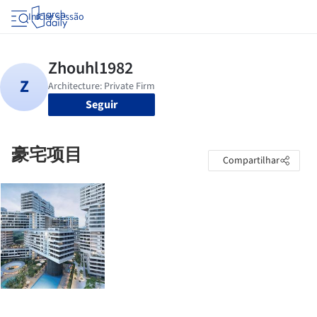
Iniciar sessão
Seguir
豪宅项目
Compartilhar