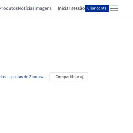
Produtos
Notícias
Imagens
Iniciar sessão
Criar conta
odas as pastas de Zhouxw
Compartilhar