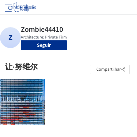
Iniciar sessão
Seguir
让·努维尔
Compartilhar