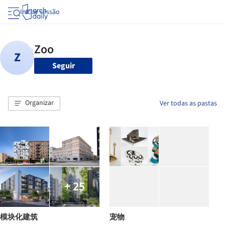
Iniciar sessão
Seguir
Organizar
Ver todas as pastas
+ 25
模块化建筑
宠物