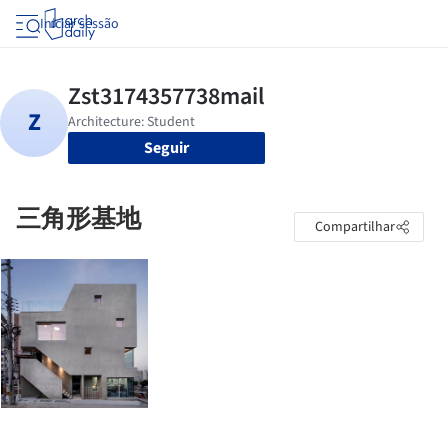
Iniciar sessão
Seguir
三角形基地
Compartilhar