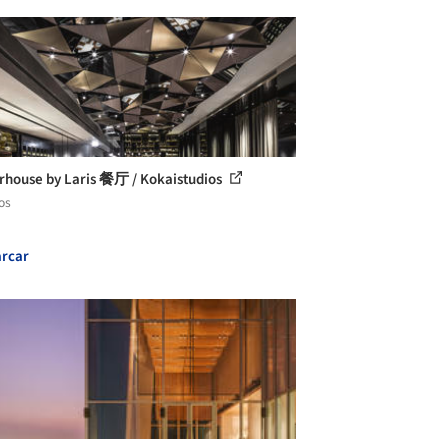
rhouse by Laris 餐厅 / Kokaistudios
os
rcar