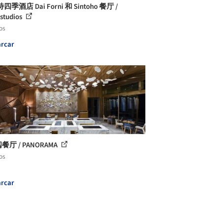
季酒店 Dai Forni 和 Sintoho 餐厅 /
studios
os
rcar
阅餐厅 / PANORAMA
os
rcar