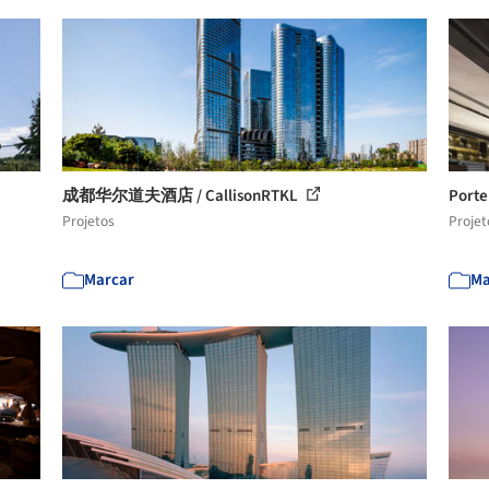
成都华尔道夫酒店 / CallisonRTKL
Porte
Projetos
Projet
Marcar
Ma