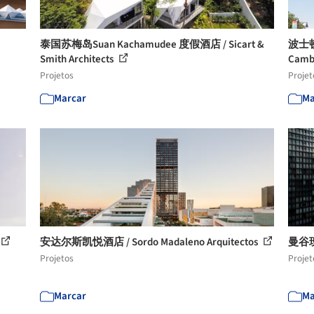
泰国苏梅岛Suan Kachamudee 度假酒店 / Sicart &
波士
Smith Architects
Camb
Projetos
Projet
Marcar
Ma
安达尔斯凯悦酒店 / Sordo Madaleno Arquitectos
曼谷瑰
Projetos
Projet
Marcar
Ma