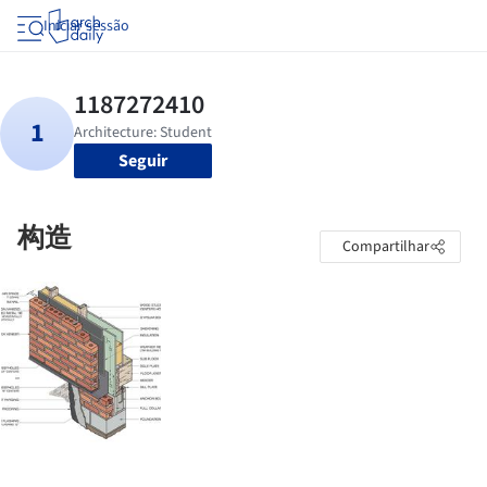
Iniciar sessão
Seguir
构造
Compartilhar