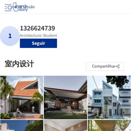
Iniciar sessão
Seguir
室内设计
Compartilhar