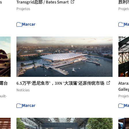
s
Transgrid总部 / Bates Smart
胜利
Projetos
Projet
Marcar
Ma
一座露台
6.5万平‘悉尼鱼市’，3XN ‘大顶篷’还原传统市场
Atar
Galle
Notícias
uilt-
Projet
Marcar
Ma