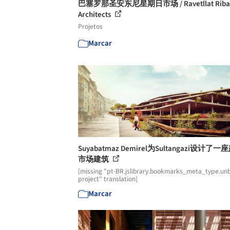
巴塞罗那圣安东尼星期日市场 / Ravetllat Riba
Architects
Projetos
Marcar
Suyabatmaz Demirel为Sultangazi设计了
市场建筑
[missing "pt-BR.jslibrary.bookmarks_meta_type.unb
project" translation]
Marcar