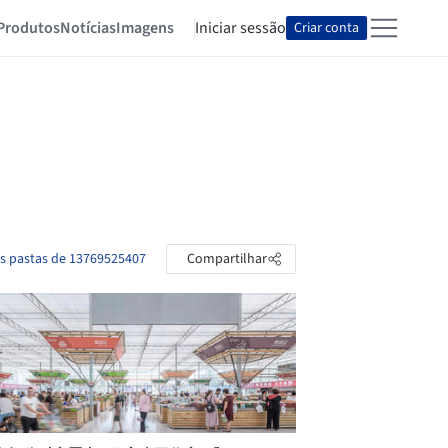
Produtos
Notícias
Imagens
Iniciar sessão
Criar conta
as pastas de 13769525407
Compartilhar