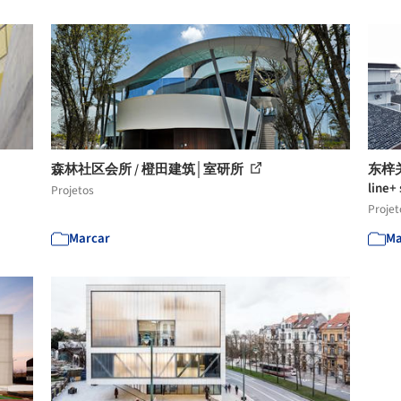
森林社区会所 / 橙田建筑│室研所
东梓关
line+
Projetos
Projet
Marcar
Ma