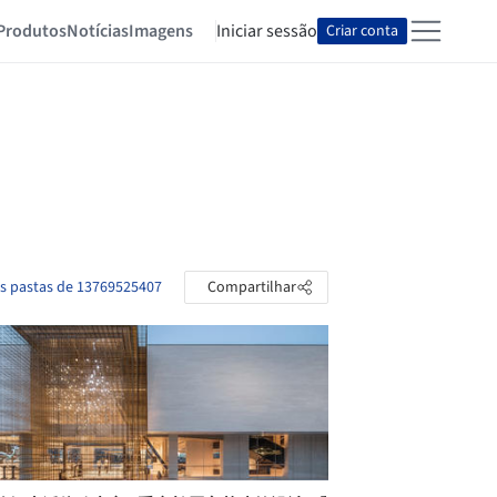
Produtos
Notícias
Imagens
Iniciar sessão
Criar conta
as pastas de 13769525407
Compartilhar