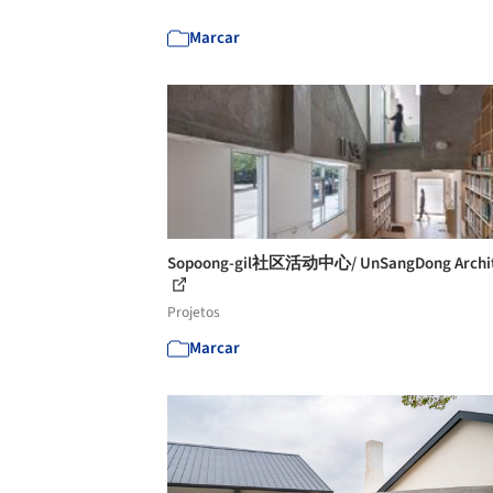
Marcar
Sopoong-gil社区活动中心/ UnSangDong Archit
Projetos
Marcar