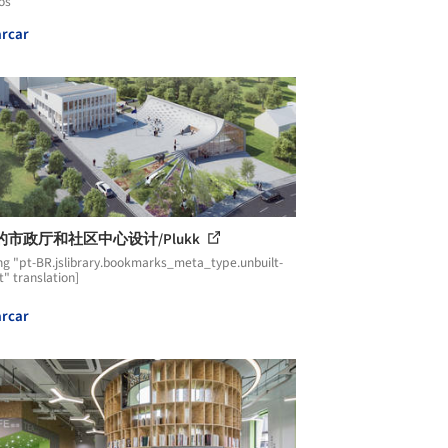
os
rcar
的市政厅和社区中心设计/Plukk
ng "pt-BR.jslibrary.bookmarks_meta_type.unbuilt-
t" translation]
rcar