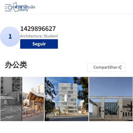
Iniciar sessão
Seguir
办公类
Compartilhar