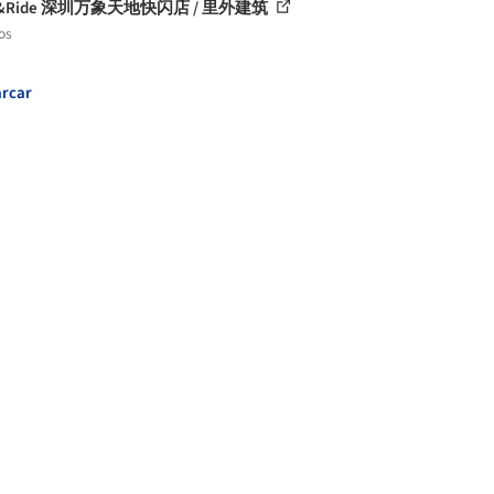
k&Ride 深圳万象天地快闪店 / 里外建筑
os
rcar