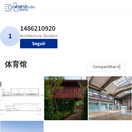
Iniciar sessão
Seguir
体育馆
Compartilhar