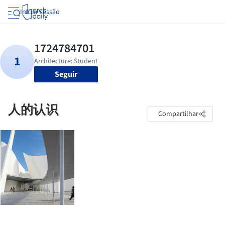
Iniciar sessão
Seguir
人的认识
Compartilhar