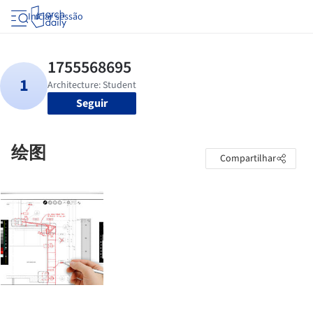
Iniciar sessão
Seguir
绘图
Compartilhar