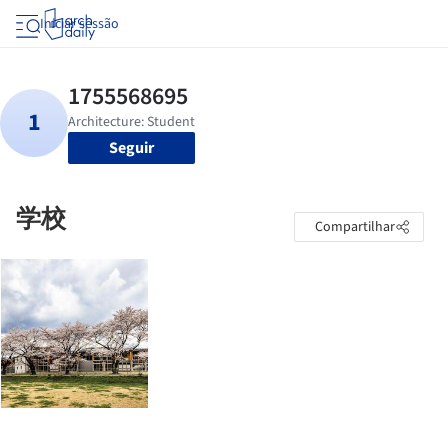
Iniciar sessão
Seguir
学校
Compartilhar