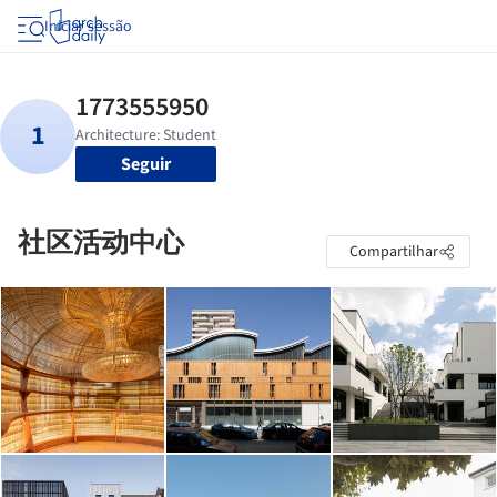
Iniciar sessão
Seguir
社区活动中心
Compartilhar