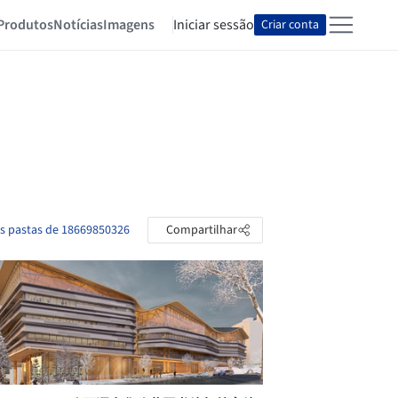
Produtos
Notícias
Imagens
Iniciar sessão
Criar conta
as pastas de 18669850326
Compartilhar