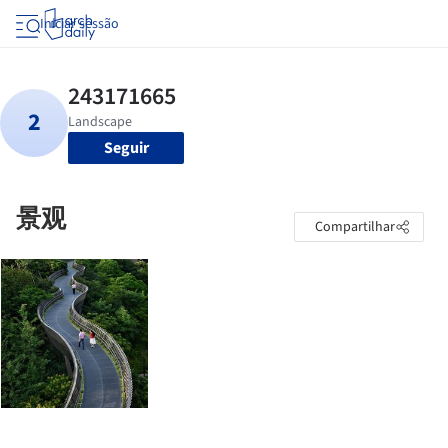
Iniciar sessão
Seguir
景观
Compartilhar